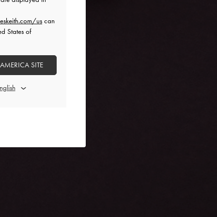
eskeith.com/us
can
ed States of
 AMERICA SITE