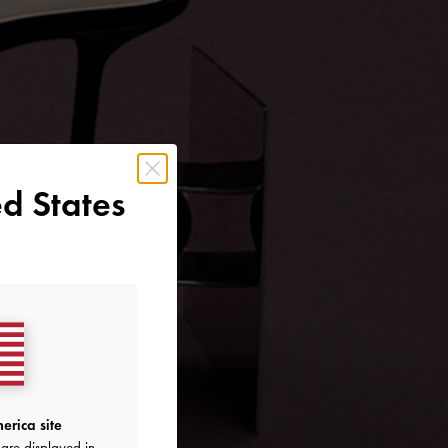
d States
erica site
are displayed in