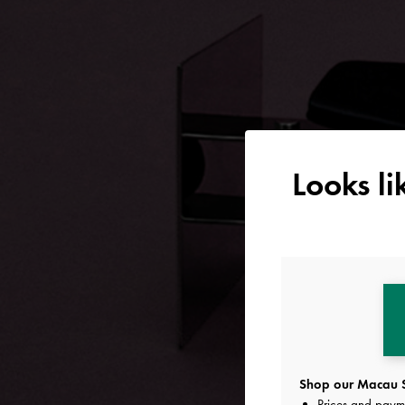
Looks l
Shop our Macau S
Prices and paym