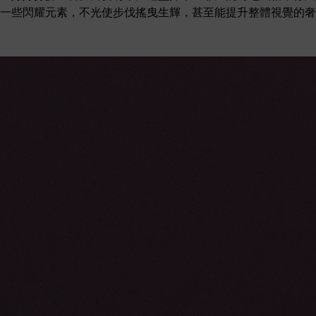
一些閃耀元素，不光使步伐搖曳生輝，甚至能提升整體視覺的奢