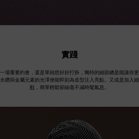
實踐
一場重要約會，還是單純想好好打扮，獨特的細節總是能讓你更
水鑽與金屬元素的光澤便能即刻為造型注入亮點。又或是加入細
鞋
，簡單輕鬆卻絲毫不減時髦氣息。