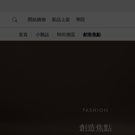
…
…
開始購物
新品上架
學院
首頁
小雜誌
時尚潮流
創造焦點
FASHION
創造焦點