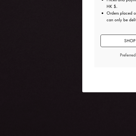
HK $
.
Orders placed 
can only be del
SHOP
Preferre