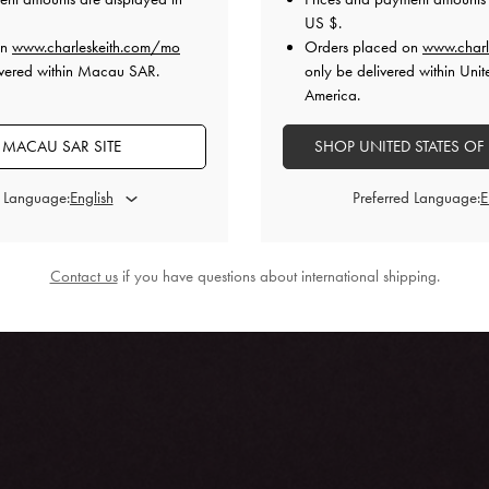
US $
.
on
www.charleskeith.com/mo
Orders placed on
www.charl
ivered within Macau SAR.
only be delivered within Unit
America.
 MACAU SAR SITE
SHOP UNITED STATES OF
d Language:
Preferred Language:
Contact us
if you have questions about international shipping.