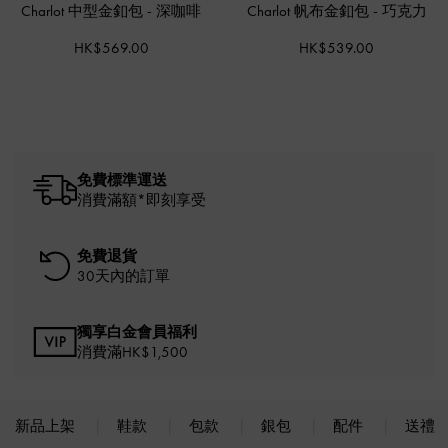
Charlot 中型金釦包
-
深咖啡
Charlot 帆布金釦包
-
巧克力
HK$569.00
HK$539.00
免費標準運送
消費滿額*即刻享受
免費退貨
30天內的訂單
獨享白金會員福利
消費滿HK$1,500
新品上架
鞋款
包款
銀包
配件
送禮