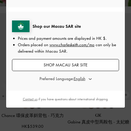
Shop our Macau SAR site
Prices and payment amounts are displayed in
HK $
.
Orders placed on
www.charleskeith.com/mo
can only be
delivered within Macau SAR.
SHOP MACAU SAR SITE
Preferred Language:
Contact us
if you have questions about international shipping.
Chance 環保皮革斜背包
-
巧克力
Gabine 真皮中型馬鞍包
-
太妃糖
HK$539.00