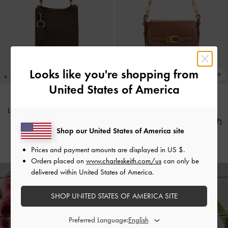
Looks like you're shopping from
United States of America
Levy 尼龍水桶包
-
濃縮咖啡棕
流行熱賣
Gwynne 金屬釦斜背包
-
巧克力
HK$499.00
Shop our United States of America site
HK$569.00
Prices and payment amounts are displayed in
US $
.
Orders placed on
www.charleskeith.com/us
can only be
delivered within United States of America.
SHOP UNITED STATES OF AMERICA SITE
訂單滿HK$350即享
免費標準運送
（適用30天內
免費退貨
政策）
Preferred Language: