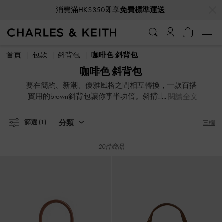
…
…
消費滿HK$350即享
免費標準運送
消費滿HK$350即享
免費標準運送
首頁
包款
斜背包
咖啡色 斜背包
咖啡色 斜背包
要在簡約、新潮、優雅風格之間相互轉換，一款百搭
實用的brown斜背包讓你事半功倍。斜揹上身、解放
閱讀全文
雙手，低調展現率性時髦感，為摩登生活注入從容節
奏，不論踏入任何場景，都能自在切換多種造型。
分類
篩選
(1)
三欄
20件商品