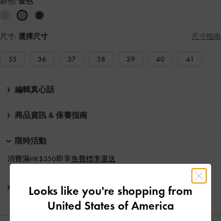
顏色:
金色
尺寸:
選擇尺寸
尺寸指南
35
36
37
38
39
40
41
編輯真心話
商品資訊 & 保養指南
限時活動
消費滿HK$350即享
免費標準運送
運送 & 退貨
Looks like you're shopping from
United States of America