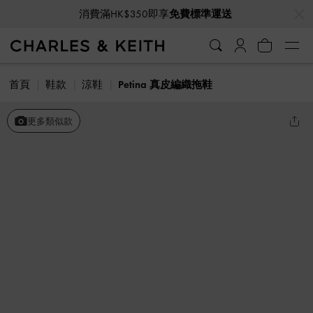
…
…
消費滿HK$350即享
免費標準運送
首頁
鞋款
涼鞋
Petina 真皮編織拖鞋
更多類似款