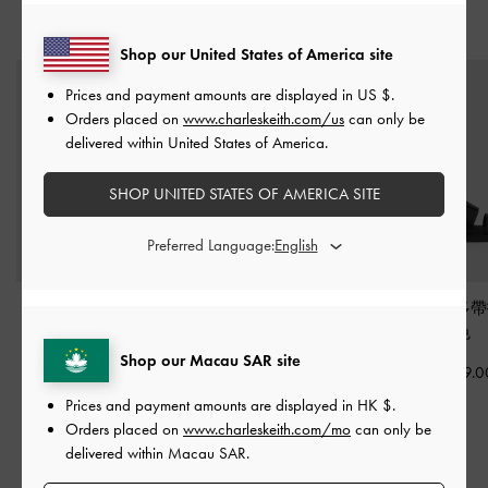
猜你喜歡
Shop our United States of America site
Prices and payment amounts are displayed in
US $
.
Orders placed on
www.charleskeith.com/us
can only be
delivered within United States of America.
SHOP UNITED STATES OF AMERICA SITE
Preferred Language:
Easley 幾何挖空拖鞋
-
Dove 雙帶平底拖鞋
-
金
Petina 麂皮
金色
色
黑色
Shop our Macau SAR site
HK$399.00
HK$399.00
HK$639.0
Prices and payment amounts are displayed in
HK $
.
Orders placed on
www.charleskeith.com/mo
can only be
相關類別
delivered within Macau SAR.