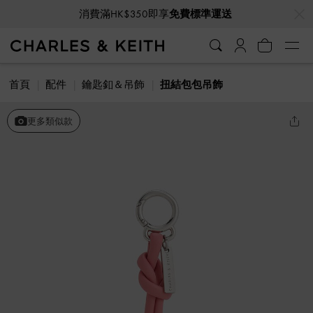
…
…
消費滿HK$350即享
免費標準運送
首頁
配件
鑰匙釦＆吊飾
扭結包包吊飾
更多類似款