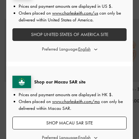
Prices and payment amounts are displayed in
US $
.
猜你喜歡
Orders placed on
www.charleskeith.com/us
can only be
delivered within United States of America.
SHOP UNITED STATES OF AMERICA SITE
Preferred Language:
Shop our Macau SAR site
字母墜飾 - B
-
玫瑰金
字母墜飾 - F
-
玫瑰金
字母墜飾 - G
-
Prices and payment amounts are displayed in
HK $
.
HK$59.00
HK$59.00
HK$59.0
Orders placed on
www.charleskeith.com/mo
can only be
delivered within Macau SAR.
SHOP MACAU SAR SITE
Preferred Language: