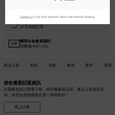
免費標準運送
消費滿額*即刻享受
Contact us
if you have questions about international shipping.
免費退貨
30天內的訂單
獨享白金會員福利
消費滿HK$1,500
新品上架
鞋款
包款
銀包
配件
送禮
Site footer
接收最新話題資訊
註冊帳號並訂閱電子報，時尚圈最新話題、產品上架資訊等
等，你想知道的都能在第一時間收到！
馬上註冊