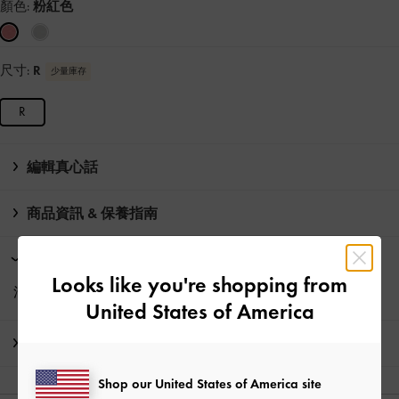
顏色:
粉紅色
尺寸:
R
少量庫存
R
編輯真心話
商品資訊 & 保養指南
限時活動
Looks like you're shopping from
消費滿HK$350即享
免費標準運送
United States of America
運送 & 退貨
Shop our United States of America site