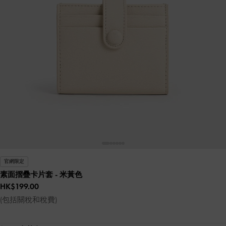
官網限定
素面摺疊卡片套
- 米黃色
HK$199.00
(包括關稅和稅費)