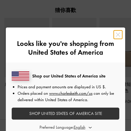
猜你喜歡
Looks like you're shopping from
United States of America
Shop our United States of America site
經典拉鍊長銀包
-
燕麥
Haylen 短銀包
-
刷舊黃
Everleigh 拉
Prices and payment amounts are displayed in
US $
.
色
褐
灰褐色
Orders placed on
www.charleskeith.com/us
can only be
delivered within United States of America.
HK$339.00
HK$269.00
HK$269.0
SHOP UNITED STATES OF AMERICA SITE
Preferred Language: