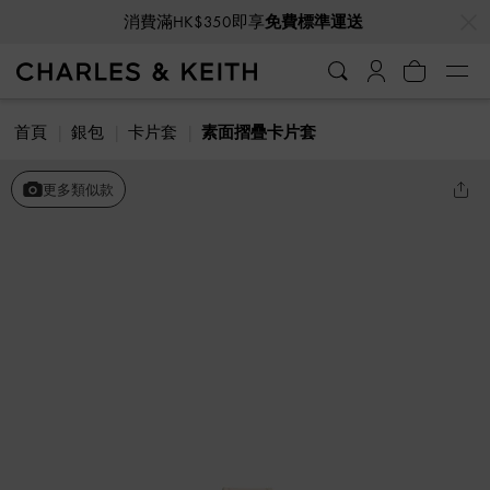
…
…
消費滿HK$350即享
免費標準運送
首頁
銀包
卡片套
素面摺疊卡片套
更多類似款