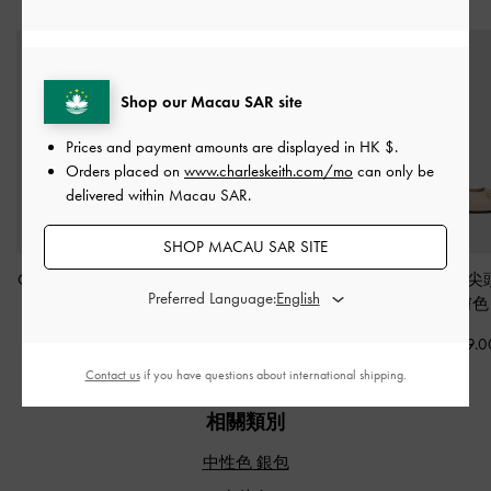
推薦搭配
Shop our Macau SAR site
Prices and payment amounts are displayed in
HK $
.
Orders placed on
www.charleskeith.com/mo
can only be
delivered within Macau SAR.
SHOP MACAU SAR SITE
Gale 懶人樂福鞋
-
米黃
Hazel 撞色手提包
-
灰
Leslie 金屬片
Preferred Language:
色
褐色
鞋
-
膚色
HK$439.00
HK$499.00
HK$439.0
Contact us
if you have questions about international shipping.
相關類別
中性色 銀包