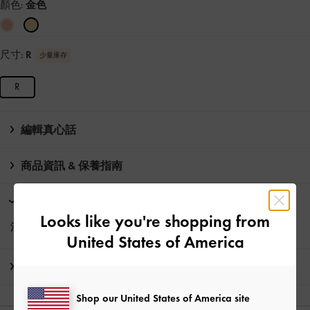
顏色:
金色
尺寸:
R
少量庫存
R
編輯真心話
商品資訊 & 保養指南
限時活動
Looks like you're shopping from
消費滿HK$350即享
免費標準運送
United States of America
運送 & 退貨
Shop our United States of America site