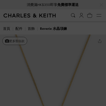
…
…
消費滿HK$350即享
免費標準運送
首頁
配件
首飾
Reverie 水晶項鍊
更多類似款