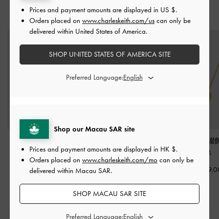
Prices and payment amounts are displayed in
US $
.
猜你喜歡
Orders placed on
www.charleskeith.com/us
can only be
delivered within United States of America.
SHOP UNITED STATES OF AMERICA SITE
Preferred Language:
Shop our Macau SAR site
Lena 扭轉項鍊
-
金色
Kris 水滴鏈項鏈
-
金色
Annalise 心
Prices and payment amounts are displayed in
HK $
.
金色
HK$239.00
HK$369.00
Orders placed on
www.charleskeith.com/mo
can only be
HK$269.0
delivered within Macau SAR.
SHOP MACAU SAR SITE
Preferred Language: