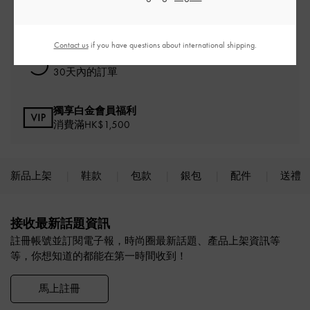
免費標準運送
消費滿額*即刻享受
Contact us
if you have questions about international shipping.
免費退貨
30天內的訂單
獨享白金會員福利
消費滿HK$1,500
新品上架
鞋款
包款
銀包
配件
送禮
Site footer
接收最新話題資訊
註冊帳號並訂閱電子報，時尚圈最新話題、產品上架資訊等
等，你想知道的都能在第一時間收到！
馬上註冊