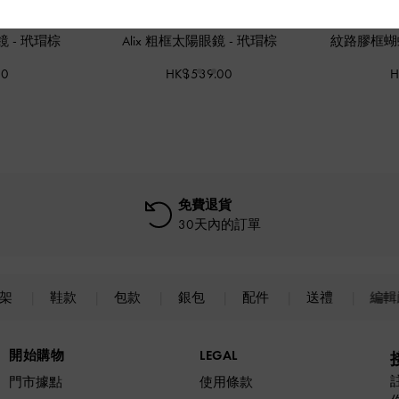
眼鏡
-
玳瑁棕
Alix 粗框太陽眼鏡
-
玳瑁棕
紋路膠框
00
HK$539.00
H
免費退貨
30天內的訂單
上架
鞋款
包款
銀包
配件
送禮
編輯
開始購物
LEGAL
門市據點
使用條款