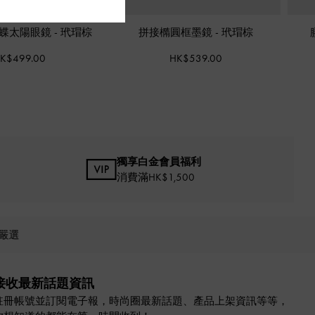
蝴蝶太陽眼鏡
-
玳瑁棕
拼接橢圓框墨鏡
-
玳瑁棕
K$499.00
HK$539.00
獨享白金會員福利
消費滿HK$1,500
嚴選
接收最新話題資訊
註冊帳號並訂閱電子報，時尚圈最新話題、產品上架資訊等等，