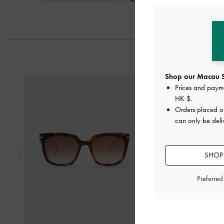
Shop our Macau S
Previous
Prices and paym
HK $
.
Orders placed 
can only be del
SHOP 
Preferre