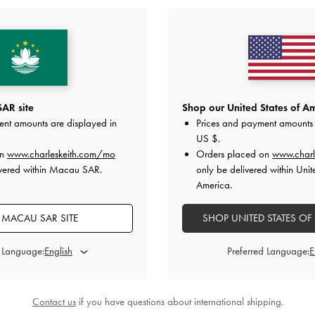
猜你喜歡
AR site
Shop our United States of Am
ent amounts are displayed in
Prices and payment amounts 
US $
.
on
www.charleskeith.com/mo
Orders placed on
www.charl
ivered within Macau SAR.
only be delivered within Unit
America.
MACAU SAR SITE
SHOP UNITED STATES OF
d Language:
Preferred Language:
Contact us
if you have questions about international shipping.