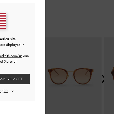
erica site
Next
are displayed in
eskeith.com/us
can
ed States of
 AMERICA SITE