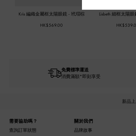
Kris 編織金屬框太陽眼鏡
-
玳瑁棕
Lisbeth 細框太陽
HK$569.00
HK$539.
免費標準運送
消費滿額*即刻享受
新品
Site footer
需要協助嗎？
關於我們
查詢訂單狀態
品牌故事