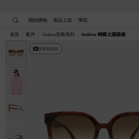
…
…
開始購物
新品上架
學院
首頁
配件
Gabine首飾系列
Gabine 蝴蝶太陽眼鏡
更多類似款