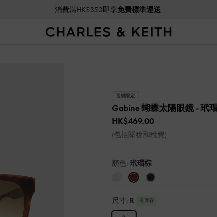
消費滿HK$350即享
免費標準運送
官網限定
Gabine 蝴蝶太陽眼鏡
- 玳
HK$469.00
(包括關稅和稅費)
顏色:
玳瑁棕
尺寸:
R
有庫存