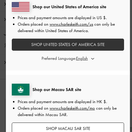
編輯真心話
Shop our United States of America site
Prices and payment amounts are displayed in
US $
.
商品資訊 & 保養指南
Orders placed on
www.charleskeith.com/us
can only be
delivered within United States of America.
限時活動
SHOP UNITED STATES OF AMERICA SITE
消費滿HK$350即享
免費標準運送
Preferred Language:
運送 & 退貨
Shop our Macau SAR site
猜你喜歡
Prices and payment amounts are displayed in
HK $
.
Orders placed on
www.charleskeith.com/mo
can only be
delivered within Macau SAR.
SHOP MACAU SAR SITE