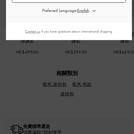
Preferred Language:
Contact us
if you have questions about international shipping.
Hazel 蝴蝶結長型包
-
Bosie 迷你風琴包
-
海
Arya 皮穿鏈斜
海鹽藍
鹽藍
鹽藍
HK$499.00
HK$299.00
HK$469.0
相關類別
藍色 迷你包
藍色 包款
迷你包
免費標準運送
消費滿額*即刻享受