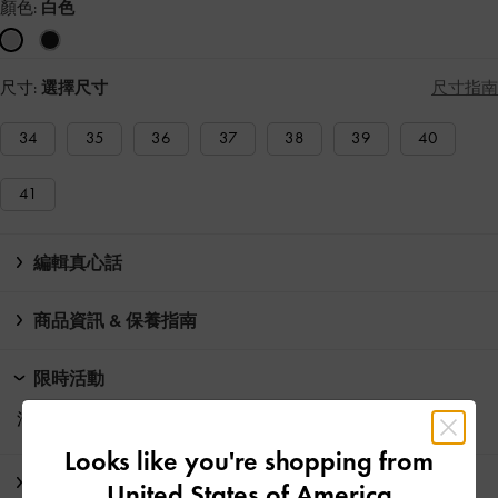
顏色:
白色
尺寸:
選擇尺寸
尺寸指南
34
35
36
37
38
39
40
41
編輯真心話
商品資訊 & 保養指南
限時活動
消費滿HK$350即享
免費標準運送
Looks like you're shopping from
運送 & 退貨
United States of America