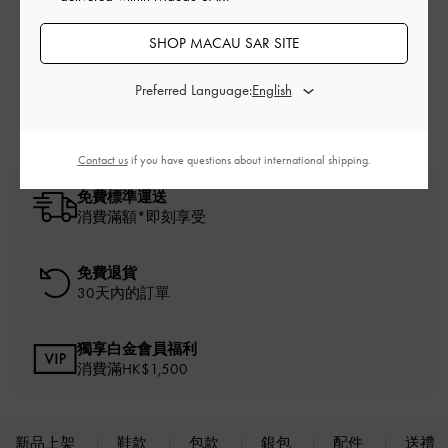
相關類別
SHOP MACAU SAR SITE
白色 拖鞋
白色 涼鞋
白色 鞋款
拖鞋
涼鞋
Preferred Language:
Contact us
if you have questions about international shipping.
免費標準運送
消費滿額*即刻享受
免費退貨
30天內的訂單
獨享白金會員福利
消費滿HK$1,500
新品上架
鞋款
包款
銀包
配件
送禮