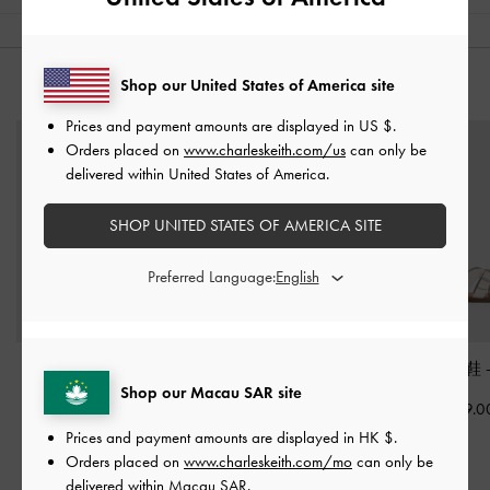
Shop our United States of America site
猜你喜歡
Prices and payment amounts are displayed in
US $
.
Orders placed on
www.charleskeith.com/us
can only be
delivered within United States of America.
SHOP UNITED STATES OF AMERICA SITE
Preferred Language:
簡約粗跟涼鞋
-
白色
Meadow 交織細帶跟鞋
圓弧寬帶拖鞋
Shop our Macau SAR site
-
白色
HK$399.00
HK$379.0
HK$439.00
Prices and payment amounts are displayed in
HK $
.
Orders placed on
www.charleskeith.com/mo
can only be
delivered within Macau SAR.