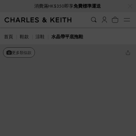
…
…
消費滿HK$350即享
免費標準運送
首頁
鞋款
涼鞋
水晶帶平底拖鞋
更多類似款