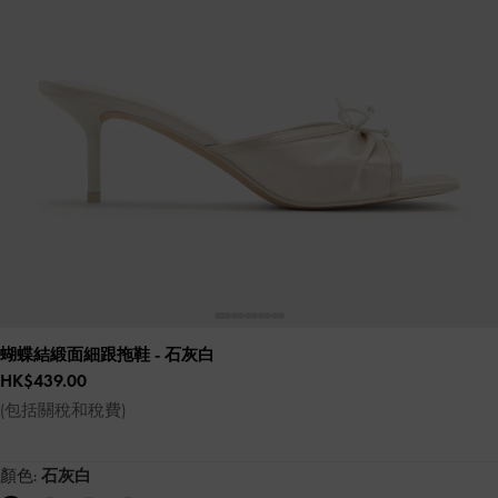
蝴蝶結緞面細跟拖鞋
- 石灰白
HK$439.00
(包括關稅和稅費)
顏色:
石灰白