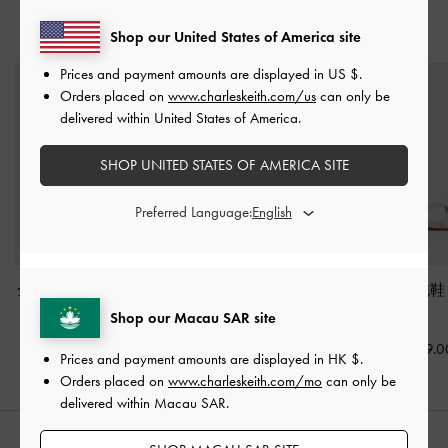
猜你喜歡
Shop our United States of America site
Prices and payment amounts are displayed in
US $
.
Orders placed on
www.charleskeith.com/us
can only be
delivered within United States of America.
SHOP UNITED STATES OF AMERICA SITE
Preferred Language:
金屬釦穆勒跟鞋
-
石灰
幾何帶涼鞋
-
石灰白
Arden 細帶拖
白
白
Shop our Macau SAR site
HK$439.00
HK$439.00
HK$399.0
Prices and payment amounts are displayed in
HK $
.
Orders placed on
www.charleskeith.com/mo
can only be
delivered within Macau SAR.