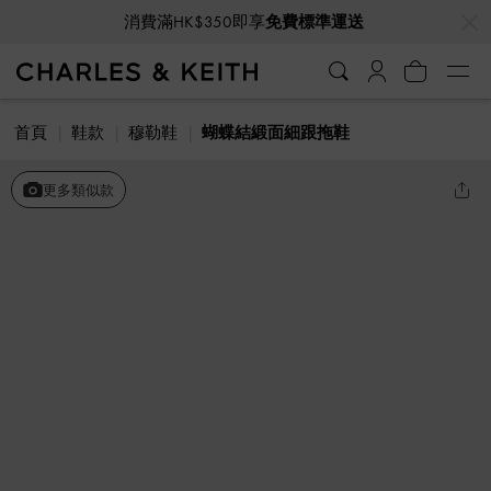
…
…
消費滿HK$350即享
免費標準運送
首頁
鞋款
穆勒鞋
蝴蝶結緞面細跟拖鞋
更多類似款