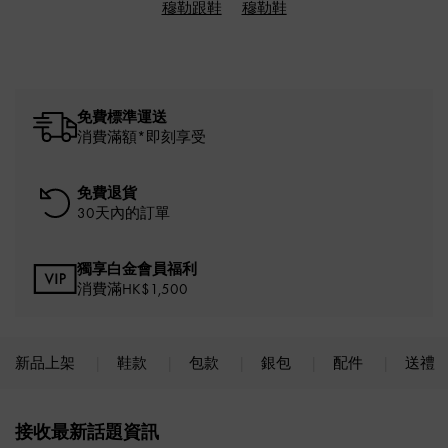
穆勒跟鞋
穆勒鞋
免費標準運送
消費滿額*即刻享受
免費退貨
30天內的訂單
獨享白金會員福利
消費滿HK$1,500
新品上架
鞋款
包款
銀包
配件
送禮
Site footer
接收最新話題資訊