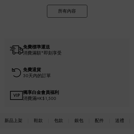
所有內容
免費標準運送
消費滿額*即刻享受
免費退貨
30天內的訂單
獨享白金會員福利
消費滿HK$1,500
新品上架
鞋款
包款
銀包
配件
送禮
Site footer