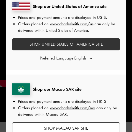
Shop our United States of America site
Prices and payment amounts are displayed in
US $
.
Orders placed on
www.charleskeith.com/us
can only be
delivered within United States of America.
SHOP UNITED STATES OF AMERICA SITE
Preferred Language:
Shop our Macau SAR site
Prices and payment amounts are displayed in
HK $
.
Orders placed on
www.charleskeith.com/mo
can only be
delivered within Macau SAR.
SHOP MACAU SAR SITE