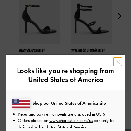
繞踝漆皮細跟鞋
方釦細帶尖頭高跟鞋
糖粒
Looks like you're shopping from
United States of America
分享
Shop our United States of America site
Prices and payment amounts are displayed in
US $
.
近期發表
Orders placed on
www.charleskeith.com/us
can only be
delivered within United States of America.