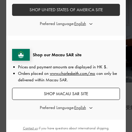
SHOP UNITED STATES OF AMERICA SITE
Preferred Language:
Shop our Macau SAR site
Prices and payment amounts are displayed in
HK $
.
Orders placed on
www.charleskeith.com/mo
can only be
delivered within Macau SAR.
時尚潮流
時尚潮流
SHOP MACAU SAR SITE
BED OF BOWS
七夕
Lay the perfect foundation for your everyday
Preferred Language:
七夕，重新感受
wardrobe
繼續閱讀
繼續閱讀
Contact us
if you have questions about international shipping.