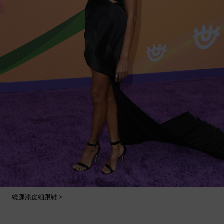
繞踝漆皮細跟鞋 >