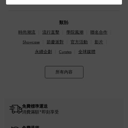
類別:
時尚潮流
流行直擊
學院風潮
聯名合作
Showcase
節慶派對
官方活動
影片
永續企劃
Curates
全球媒體
所有內容
免費標準運送
消費滿額*即刻享受
免費退貨