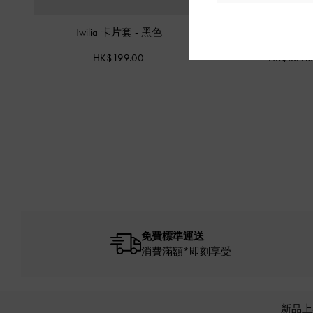
Twilia 卡片套
-
黑色
Briony 長銀包
HK$199.00
HK$339.
免費標準運送
消費滿額*即刻享受
新品