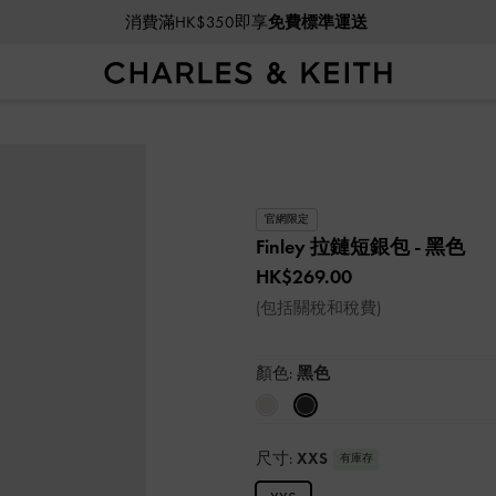
消費滿HK$350即享
免費標準運送
官網限定
Finley 拉鏈短銀包
- 黑色
HK$269.00
(包括關稅和稅費)
顏色:
黑色
尺寸:
XXS
有庫存