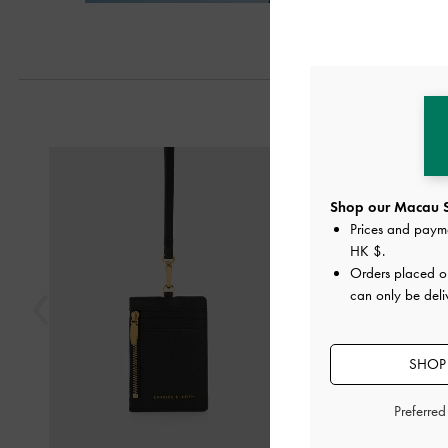
Previous
Shop our Macau S
Prices and paym
HK $
.
Orders placed 
can only be del
SHOP 
Preferre