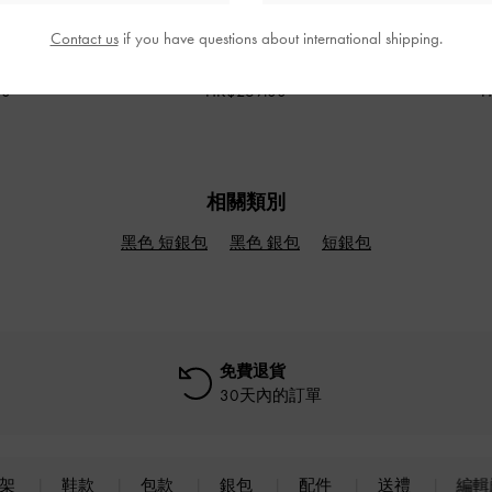
Contact us
if you have questions about international shipping.
-
黑色
Apolline 麻花編織短銀包
-
黑色
Trich
00
HK$269.00
H
相關類別
黑色 短銀包
黑色 銀包
短銀包
免費退貨
30天內的訂單
上架
鞋款
包款
銀包
配件
送禮
編輯