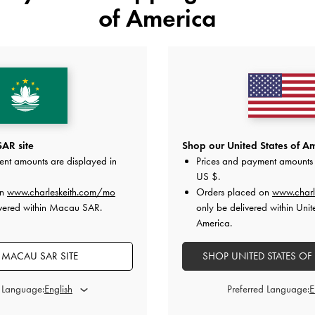
of America
猜你喜歡
AR site
Shop our United States of Am
ent amounts are displayed in
Prices and payment amounts 
US $
.
on
www.charleskeith.com/mo
Orders placed on
www.charl
ivered within Macau SAR.
only be delivered within Unit
America.
MACAU SAR SITE
SHOP UNITED STATES OF
d Language:
Preferred Language: