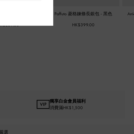
a 轉釦短銀包
-
黑色
Paffuto 菱格鍊條長銀包
-
黑色
Ar
K$269.00
HK$399.00
獨享白金會員福利
消費滿HK$1,500
嚴選