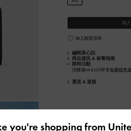
XXS
加入
加入願望清單
編輯真心話
商品資訊 & 保養指南
限時活動
消費滿HK$350即享
免費標準
運送 & 退貨
ike you're shopping from
Unite