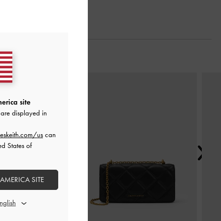
Next
erica site
are displayed in
eskeith.com/us
can
ed States of
 AMERICA SITE