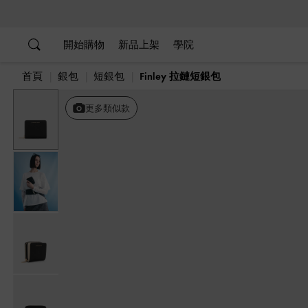
…
…
開始購物
新品上架
學院
首頁
銀包
短銀包
Finley 拉鏈短銀包
更多類似款