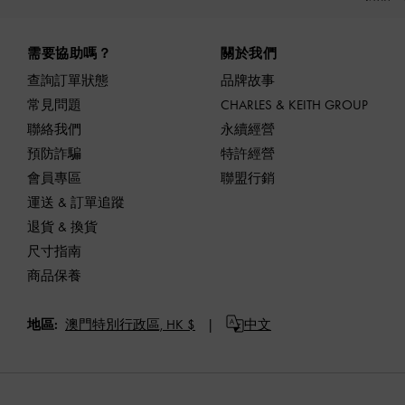
Site footer
需要協助嗎？
關於我們
查詢訂單狀態
品牌故事
常見問題
CHARLES & KEITH GROUP
聯絡我們
永續經營
預防詐騙
特許經營
會員專區
聯盟行銷
運送 & 訂單追蹤
退貨 & 換貨
尺寸指南
商品保養
地區:
澳門特別行政區,
HK $
中文