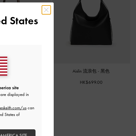
d States
r 仿麂皮托特包
-
岩石灰
Aislin 流浪包
-
黑色
HK$769.00
HK$699.00
erica site
are displayed in
eskeith.com/us
can
ed States of
 AMERICA SITE