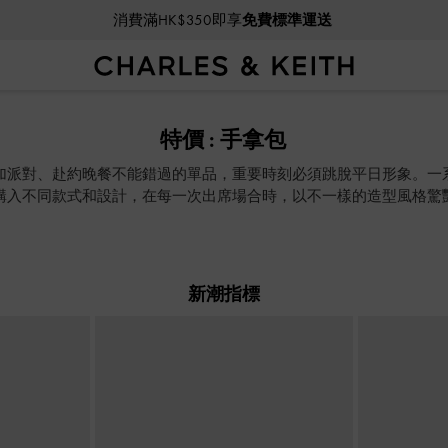
消費滿HK$350即享
免費標準運送
消費滿HK$350即享
免費標準運送
特價 : 手拿包
加派對、赴約晚餐不能錯過的單品，重要時刻必須跳脫平日形象。一
購入不同款式和設計，在每一次出席場合時，以不一樣的造型風格驚
新潮指標