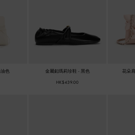
奶油色
金屬釦瑪莉珍鞋
-
黑色
花朵
HK$439.00