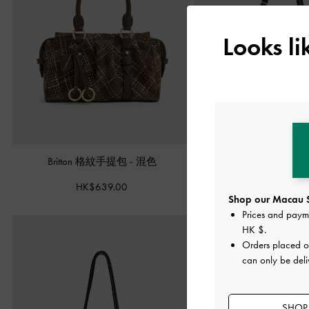
Looks l
Britton 格紋手提包
-
混色
Rachel 大型托特
HK$639.00
HK$669.00
Shop our Macau S
Prices and paym
HK $
.
Orders placed 
can only be del
SHOP