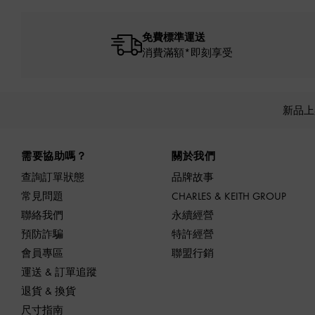
免費標準運送
消費滿額*即刻享受
新品
Site footer
需要協助嗎？
關於我們
查詢訂單狀態
品牌故事
常見問題
CHARLES & KEITH GROUP
聯絡我們
永續經營
預防詐騙
特許經營
會員專區
聯盟行銷
運送 & 訂單追蹤
退貨 & 換貨
尺寸指南