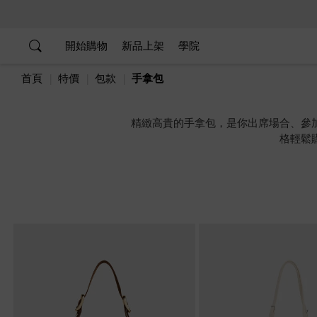
…
…
開始購物
新品上架
學院
首頁
特價
包款
手拿包
精緻高貴的手拿包，是你出席場合、參
格輕鬆