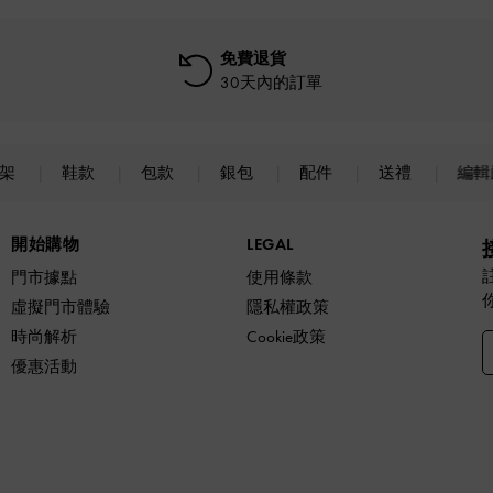
免費退貨
30天內的訂單
上架
鞋款
包款
銀包
配件
送禮
編輯
開始購物
LEGAL
門市據點
使用條款
虛擬門市體驗
隱私權政策
時尚解析
Cookie政策
優惠活動