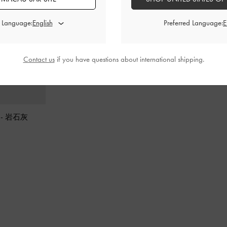
d Language:
Preferred Language:
Contact us
if you have questions about international shipping.
包
-
岩石灰