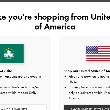
ike you're shopping from
Unite
of America
包
-
黑銀
Hazel 撞色手提包
-
灰褐色
Zephy
HK$499.00
AR site
Shop our United States of Am
ent amounts are displayed in
Prices and payment amounts 
US $
.
on
www.charleskeith.com/mo
Orders placed on
www.charl
ivered within Macau SAR.
only be delivered within Unit
America.
 MACAU SAR SITE
SHOP UNITED STATES OF