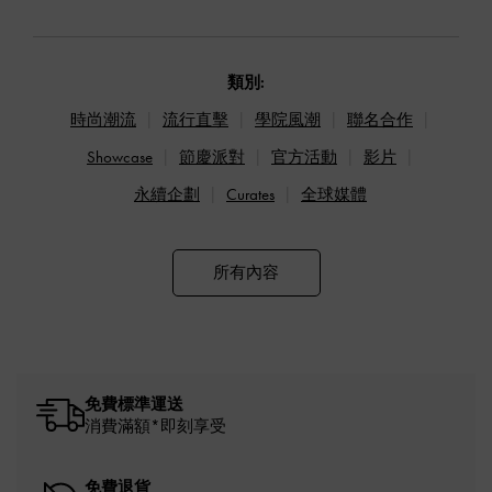
類別:
時尚潮流
流行直擊
學院風潮
聯名合作
Showcase
節慶派對
官方活動
影片
永續企劃
Curates
全球媒體
所有內容
免費標準運送
消費滿額*即刻享受
免費退貨