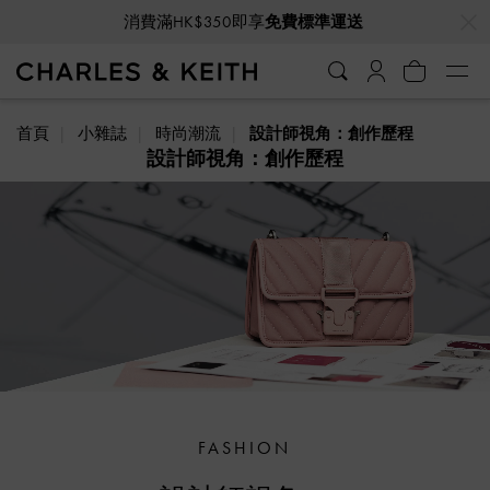
消費滿HK$350即享
免費標準運送
…
…
VIP會員全年獨享九折優惠
首頁
小雜誌
時尚潮流
設計師視角：創作歷程
設計師視角：創作歷程
FASHION