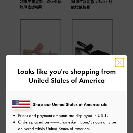
25週年限定款：Charli 尼
25週年限定款：Rylee 尼
龍厚底樂福鞋
龍拉鍊短靴
25週年限定款：Sepphe
25週年限定款：Sepphe
Looks like you're shopping from
渲染粗跟拖鞋
渲染粗跟鞋
United States of America
「1996 創始年至今的 CHARLES & KEITH 專注
於打造符合時尚前沿的鞋履，週年系列也不
Shop our United States of America site
例外。重要的是，這些作品能輕鬆融入所有
Prices and payment amounts are displayed in
US $
.
女性的穿衣風格。」
Orders placed on
www.charleskeith.com/us
can only be
delivered within United States of America.
CHARLES & KEITH 設計總監 Fredie Stevens