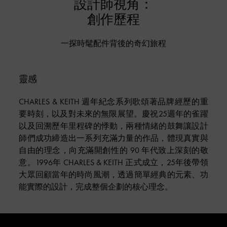
設計師視角：
創作歷程
一探時髦配件背後的奇幻旅程
靈感
CHARLES & KEITH 週年紀念系列歌頌著品牌經歷的重
要時刻，以及對未來的無限展望。慶祝25週年的雀躍
以及回溯歷年里程碑的悸動，兩種情緒的鼓舞讓設計
師們成功締造出一系列充滿力量的作品，體現真實與
自由的理念，向充滿開創性的 90 年代致上深刻的敬
意。1996年 CHARLES & KEITH 正式成立，25年後帶領
大眾回顧當年的時尚風潮，透過簡單經典的元素、功
能實際的設計，完成整個企劃的核心理念。