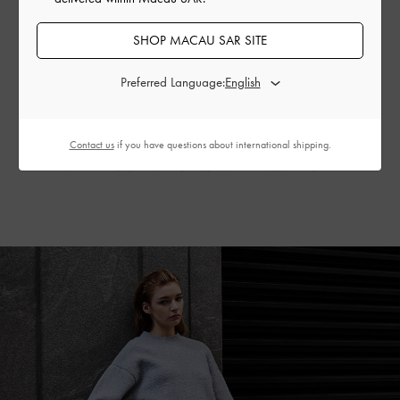
SHOP MACAU SAR SITE
現代時尚超越藝術美學，它是一種表現自我與自信的
Preferred Language:
媒介。輪廓鮮明的 Yvette 長靴、經典樂福鞋、極簡懶
人鞋與服裝相輔相成，展現新一代女性的鋒芒和特
質。權力著裝趨勢的精髓在於強化尚未被發掘的力
Contact us
if you have questions about international shipping.
量，所以別忘了，一切都是從內心開始綻放的！