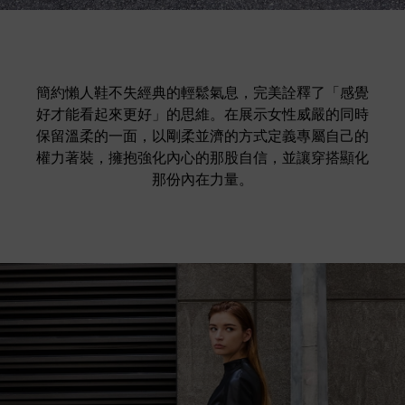
簡約懶人鞋不失經典的輕鬆氣息，完美詮釋了「感覺
好才能看起來更好」的思維。在展示女性威嚴的同時
保留溫柔的一面，以剛柔並濟的方式定義專屬自己的
權力著裝，擁抱強化內心的那股自信，並讓穿搭顯化
那份內在力量。