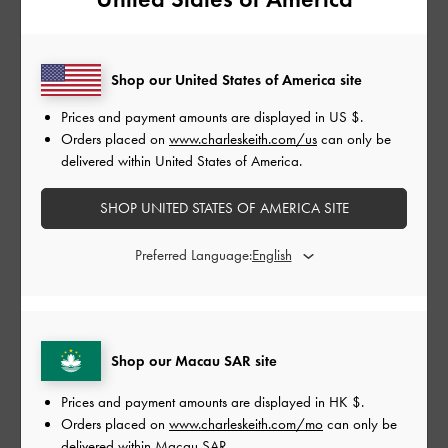
Shop our United States of America site
Prices and payment amounts are displayed in
US $
.
Yvette 金屬釦平底長靴
Yvette 金屬釦平底長靴
Orders placed on
www.charleskeith.com/us
can only be
delivered within United States of America.
SHOP UNITED STATES OF AMERICA SITE
Preferred Language:
Shop our Macau SAR site
金屬皮帶樂福鞋
金屬皮帶樂福鞋
Prices and payment amounts are displayed in
HK $
.
Orders placed on
www.charleskeith.com/mo
can only be
delivered within Macau SAR.