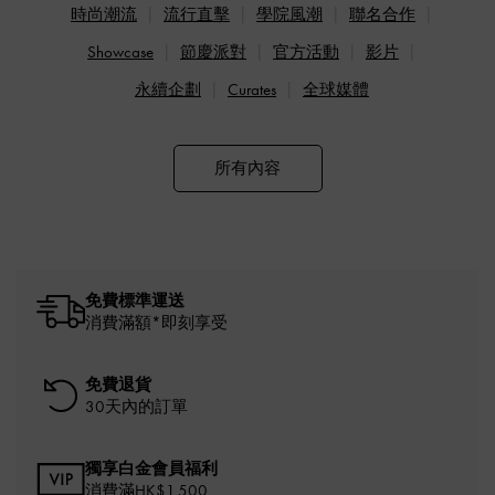
時尚潮流
流行直擊
學院風潮
聯名合作
Showcase
節慶派對
官方活動
影片
永續企劃
Curates
全球媒體
所有內容
免費標準運送
消費滿額*即刻享受
免費退貨
30天內的訂單
獨享白金會員福利
消費滿HK$1,500