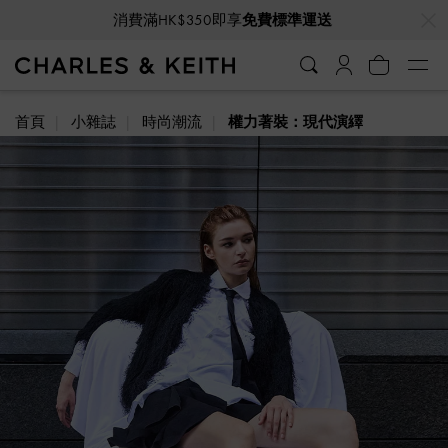
…
…
消費滿HK$350即享
免費標準運送
首頁
小雜誌
時尚潮流
權力著裝：現代演繹