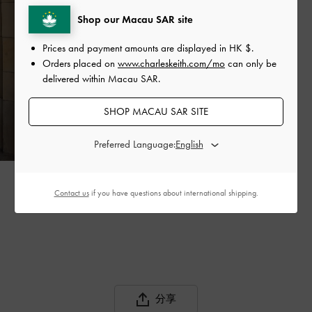
Shop our Macau SAR site
Prices and payment amounts are displayed in
HK $
.
Orders placed on
www.charleskeith.com/mo
can only be
delivered within Macau SAR.
SHOP MACAU SAR SITE
Preferred Language:
FRANSISCA XAVERIA
Contact us
if you have questions about international shipping.
@xaveriasisca
分享