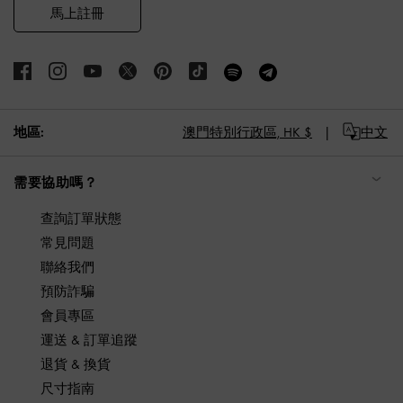
馬上註冊
地區:
澳門特別行政區,
HK $
中文
需要協助嗎？
查詢訂單狀態
常見問題
聯絡我們
預防詐騙
會員專區
運送 & 訂單追蹤
退貨 & 換貨
尺寸指南