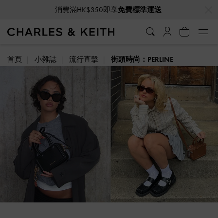
…
…
消費滿HK$350即享
免費標準運送
首頁
小雜誌
流行直擊
街頭時尚：PERLINE