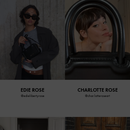
EDIE ROSE
CHARLOTTE ROSE
@edielibertyrose
@char.lotteroseart