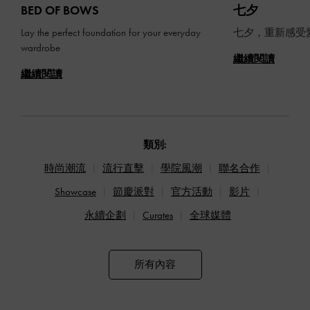
BED OF BOWS
七夕
Lay the perfect foundation for your everyday
七夕，重新感受
wardrobe
繼續閱讀
繼續閱讀
類別:
時尚潮流
流行直擊
學院風潮
聯名合作
Showcase
節慶派對
官方活動
影片
永續企劃
Curates
全球媒體
所有內容