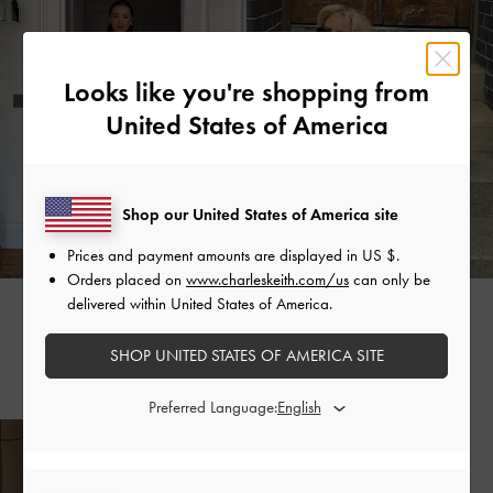
Looks like you're shopping from
United States of America
Shop our United States of America site
Prices and payment amounts are displayed in
US $
.
Orders placed on
www.charleskeith.com/us
can only be
delivered within United States of America.
CHLOE FRATER
FLEUR RAFFAN
@chloefraterr
@fleurraffan
SHOP UNITED STATES OF AMERICA SITE
Preferred Language: