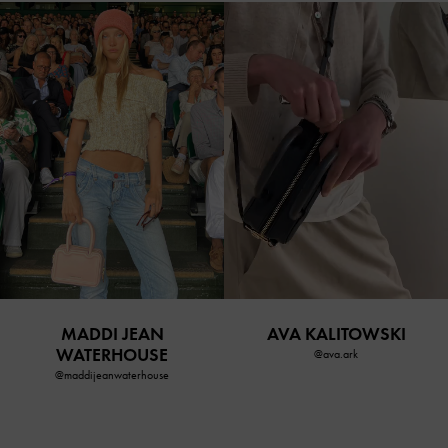
MADDI JEAN
AVA KALITOWSKI
WATERHOUSE
@ava.ark
@maddijeanwaterhouse