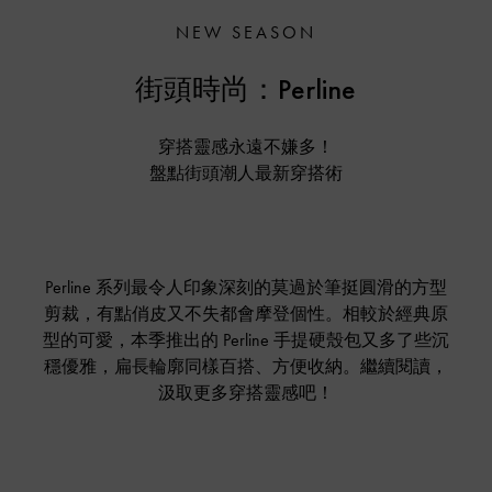
NEW SEASON
街頭時尚：Perline
穿搭靈感永遠不嫌多！
盤點街頭潮人最新穿搭術
Perline 系列最令人印象深刻的莫過於筆挺圓滑的方型
剪裁，有點俏皮又不失都會摩登個性。相較於經典原
型的可愛，本季推出的 Perline 手提硬殼包又多了些沉
穩優雅，扁長輪廓同樣百搭、方便收納。繼續閱讀，
汲取更多穿搭靈感吧！