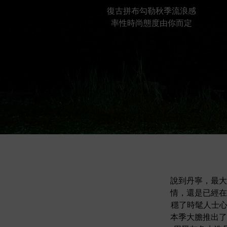
復古拼布勾勒秋季流浪感
率性時尚態度由你而定
說到丹寧，最大
情，還是已經在
穩了時髦人士心中
本季大膽推出了