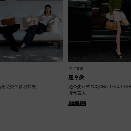
流行直擊
趙今麥
新感受愛的多種樣貌
趙今麥正式成為CHARLES & KEI
牌代言人
繼續閱讀