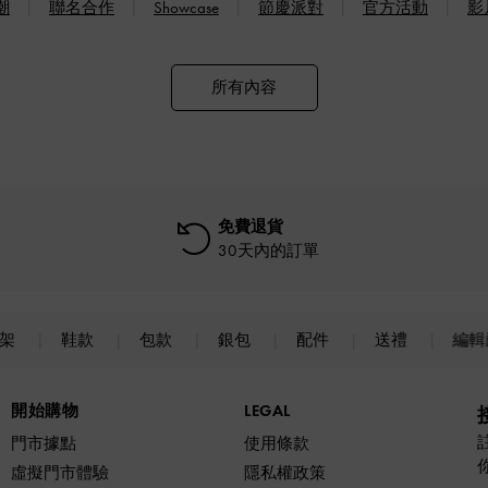
潮
聯名合作
Showcase
節慶派對
官方活動
影
所有內容
免費退貨
30天內的訂單
上架
鞋款
包款
銀包
配件
送禮
編輯
開始購物
LEGAL
門市據點
使用條款
虛擬門市體驗
隱私權政策