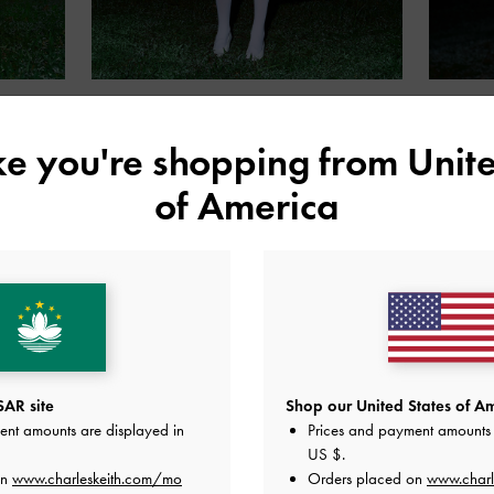
ike you're shopping from
Unite
分享
of America
全系列設計
AR site
Shop our United States of Am
ent amounts are displayed in
Prices and payment amounts 
US $
.
on
www.charleskeith.com/mo
Orders placed on
www.charl