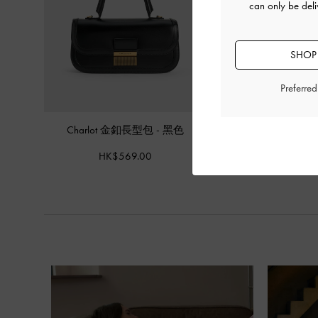
can only be del
SHOP
Preferre
Charlot 金釦長型包
-
黑色
HK$569.00