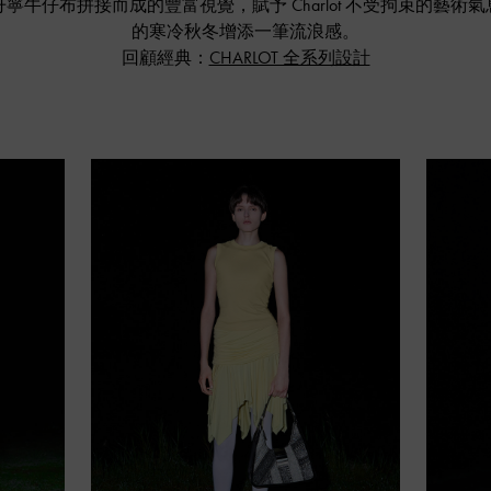
寧牛仔布拼接而成的豐富視覺，賦予 Charlot 不受拘束的藝術
的寒冷秋冬增添一筆流浪感。
回顧經典：
CHARLOT 全系列設計