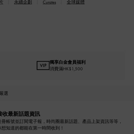
片
永續企劃
Curates
全球媒體
獨享白金會員福利
消費滿HK$1,500
嚴選
接收最新話題資訊
註冊帳號並訂閱電子報，時尚圈最新話題、產品上架資訊等等，
你想知道的都能在第一時間收到！