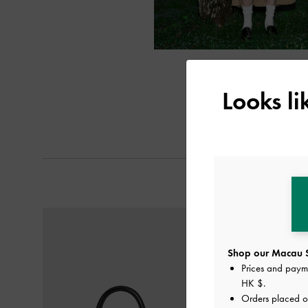
Looks l
Shop our Macau S
Prices and paym
HK $
.
Orders placed 