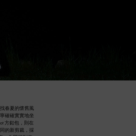
找春夏的懷舊風
寧確確實實地坐
ot 方釦包，則在
同的新剪裁，採