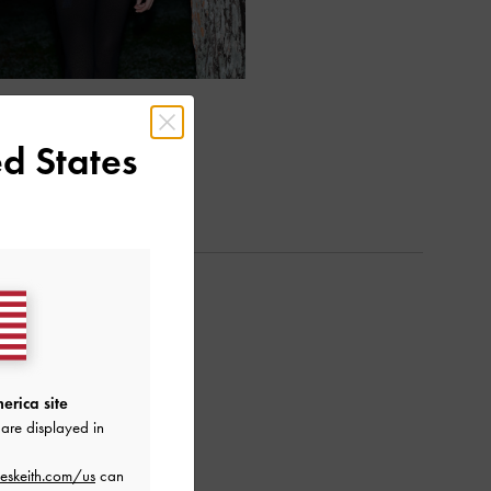
d States
erica site
are displayed in
eskeith.com/us
can