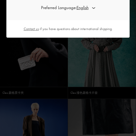
Preferred Language:
Contact us
if you have questions about international shipping.
Cleo 菱格票卡夾
Cleo 撞色菱格卡片套