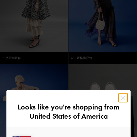
一字帶細跟鞋
Alva 菱格肩背包
Looks like you're shopping from
United States of America