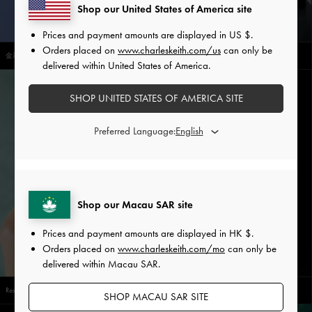
Shop our United States of America site
Prices and payment amounts are displayed in
US $
.
Orders placed on
www.charleskeith.com/us
can only be
金屬鏈夾腳涼鞋
金屬鏈平底尖頭鞋
delivered within United States of America.
SHOP UNITED STATES OF AMERICA SITE
Preferred Language:
Shop our Macau SAR site
Prices and payment amounts are displayed in
HK $
.
Orders placed on
www.charleskeith.com/mo
can only be
delivered within Macau SAR.
Rosalind 玫瑰戒指
Everleigh 格紋保齡球包
SHOP MACAU SAR SITE