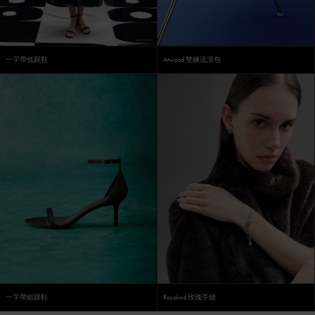
一字帶低跟鞋
Atwood 雙鍊流浪包
一字帶細跟鞋
Rosalind 玫瑰手鏈