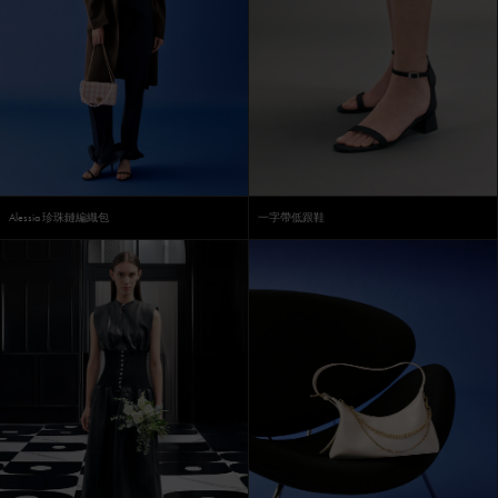
Alessia 珍珠鏈編織包
一字帶低跟鞋