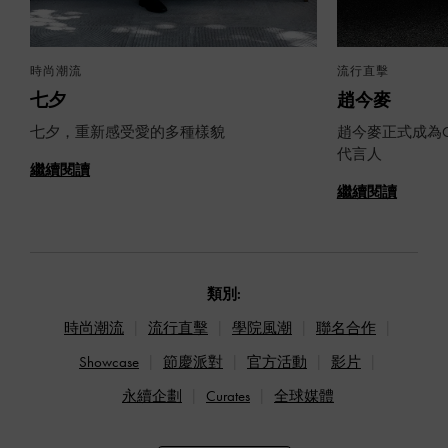
時尚潮流
流行直擊
七夕
趙今麥
七夕，重新感受愛的多種樣貌
趙今麥正式成為CHA
代言人
繼續閱讀
繼續閱讀
類別:
時尚潮流
流行直擊
學院風潮
聯名合作
Showcase
節慶派對
官方活動
影片
永續企劃
Curates
全球媒體