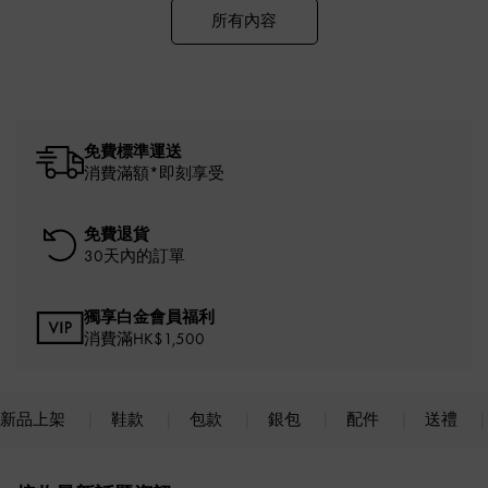
所有內容
免費標準運送
消費滿額*即刻享受
免費退貨
30天內的訂單
獨享白金會員福利
消費滿HK$1,500
新品上架
鞋款
包款
銀包
配件
送禮
Site footer