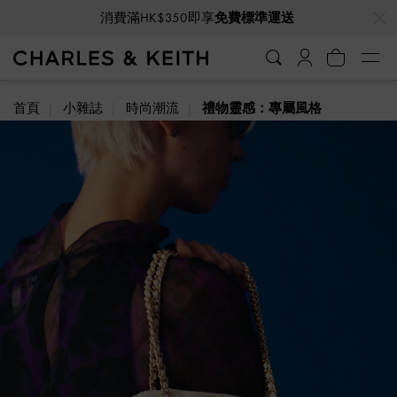
…
…
消費滿HK$350即享
免費標準運送
VIP會員全年獨享九折優惠
首頁
小雜誌
時尚潮流
禮物靈感：專屬風格