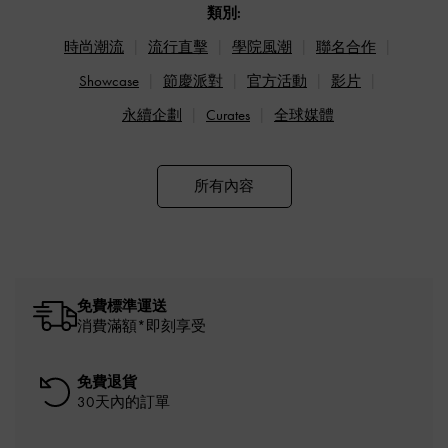
類別:
時尚潮流
流行直擊
學院風潮
聯名合作
Showcase
節慶派對
官方活動
影片
永續企劃
Curates
全球媒體
所有內容
免費標準運送
消費滿額*即刻享受
免費退貨
30天內的訂單