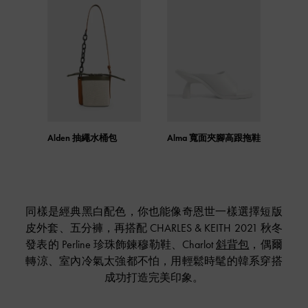
Alden 抽繩水桶包
Alma 寬面夾腳高跟拖鞋
同樣是經典黑白配色，你也能像奇恩世一樣選擇短版
皮外套、五分褲，再搭配 CHARLES & KEITH 2021 秋冬
發表的 Perline 珍珠飾鍊穆勒鞋、Charlot
斜背包
，偶爾
轉涼、室內冷氣太強都不怕，用輕鬆時髦的韓系穿搭
成功打造完美印象。