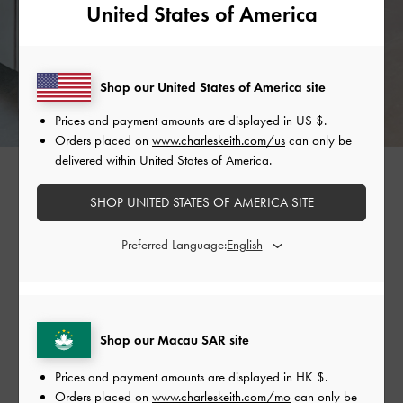
United States of America
Shop our United States of America site
Prices and payment amounts are displayed in
US $
.
Orders placed on
www.charleskeith.com/us
can only be
delivered within United States of America.
SHOP UNITED STATES OF AMERICA SITE
Preferred Language:
Shop our Macau SAR site
Prices and payment amounts are displayed in
HK $
.
Orders placed on
www.charleskeith.com/mo
can only be