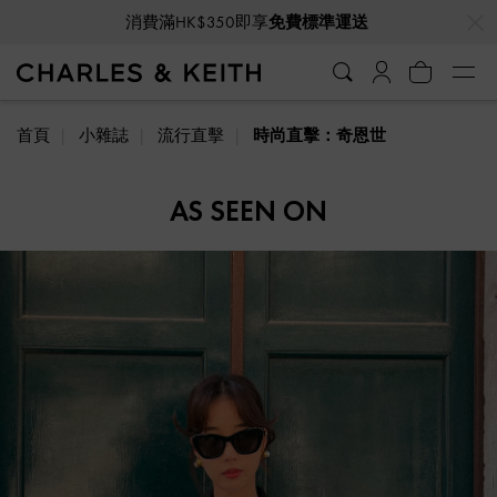
消費滿HK$350即享
免費標準運送
…
…
VIP會員全年獨享九折優惠
首頁
小雜誌
流行直擊
時尚直擊：奇恩世
AS SEEN ON