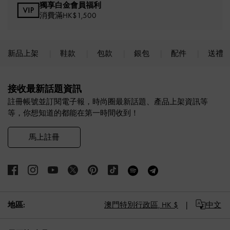
獨享白金會員福利
消費滿HK$1,500
新品上架
鞋款
包款
銀包
配件
送禮
Site footer
接收最新話題資訊
註冊帳號並訂閱電子報，時尚圈最新話題、產品上架資訊等
等，你想知道的都能在第一時間收到！
馬上註冊
地區:
澳門特別行政區,
HK $
中文