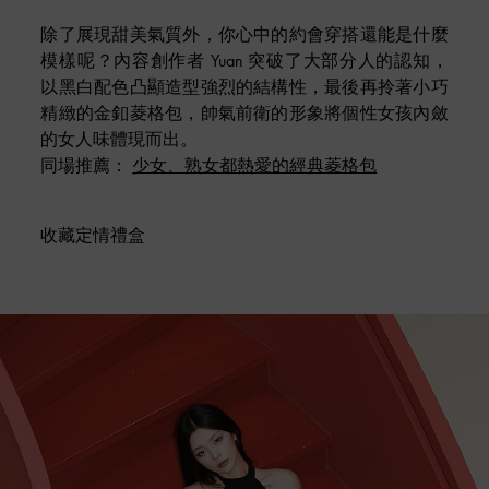
除了展現甜美氣質外，你心中的約會穿搭還能是什麼
模樣呢？內容創作者 Yuan 突破了大部分人的認知，
以黑白配色凸顯造型強烈的結構性，最後再拎著小巧
精緻的金釦菱格包，帥氣前衛的形象將個性女孩內斂
的女人味體現而出。
同場推薦：
少女、熟女都熱愛的經典菱格包
收藏定情禮盒