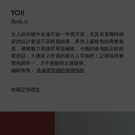
YOII
@yoiii_w
女人的衣櫃中永遠不缺一件黑洋裝，尤其有著獨特細
節的設計更是不容輕易錯過，再加上菱格包的典雅氣
息，優雅魅力直接昇華至極致。今晚約會地點比較輕
鬆的話，大膽穿上舒適的復古人字拖吧！記得保持整
體色調單一，才不會顯得太過隨便。
編輯推推：
具備造型感的休閒拖鞋
收藏定情禮盒