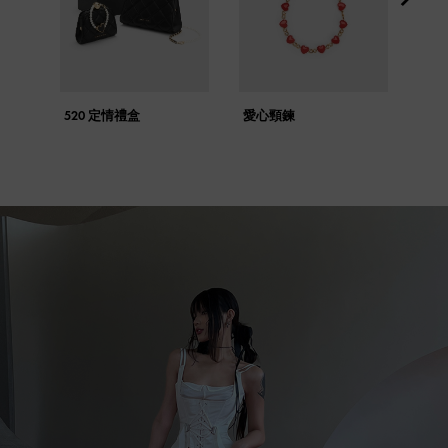
520 定情禮盒
愛心頸鍊
愛心