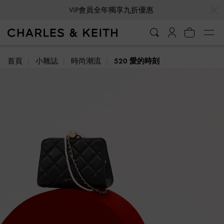
…
…
VIP會員全年獨享九折優惠
消費滿HK$350即享
免費標準運送
首頁
小雜誌
時尚潮流
520 愛的時刻