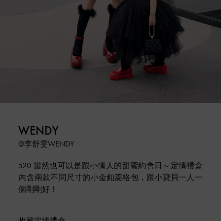
WENDY
@李舒雯WENDY
520 當然也可以是跟小情人的甜蜜約會日～定情禮盒
內含兩款不同尺寸的小金釦菱格包，跟小寶貝一人一
個剛剛好！
收藏定情禮盒