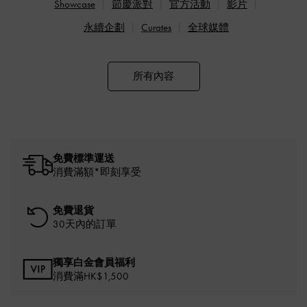
Showcase
節慶派對
官方活動
影片
永續企劃
Curates
全球媒體
所有內容
免費標準運送
消費滿額*即刻享受
免費退貨
30天內的訂單
獨享白金會員福利
消費滿HK$1,500