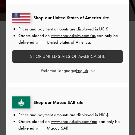
Shop our United States of America site
Prices and payment amounts are displayed in
US $
.
Orders placed on
www.charleskeith.com/us
can only be
UNA
delivered within United States of America.
@unayanggg
SHOP UNITED STATES OF AMERICA SITE
準備前往高級餐廳度過浪漫約會夜，除了細高跟鞋，
你也能嘗試綁帶芭蕾舞鞋！步伐之間，腳踝隱約在長
Preferred Language:
裙擺盪間露出，女伶般的婀娜身影讓另一半更加期待
你的到來。最後再讓菱格包完整穿搭的精緻度，今晚
的約會你可以安心做自己。
通勤必備：
舒適平底鞋
Shop our Macau SAR site
收藏定情禮盒
Prices and payment amounts are displayed in
HK $
.
Orders placed on
www.charleskeith.com/mo
can only be
delivered within Macau SAR.