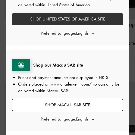
delivered within United States of America.
SHOP UNITED STATES OF AMERICA SITE
Aubrielle 鱷魚紋手提包
Briony 弧形摺疊短銀包
Dalia 手提托
-
黑色
-
黑色
色
Preferred Language:
HK$499.00
HK$269.00
HK$569.0
Shop our Macau SAR site
推薦搭配
Prices and payment amounts are displayed in
HK $
.
Orders placed on
www.charleskeith.com/mo
can only be
delivered within Macau SAR.
SHOP MACAU SAR SITE
Preferred Language: