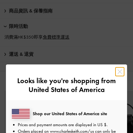
商品資訊 & 保養指南
限時活動
消費滿HK$350即享
免費標準運送
運送 & 退貨
Looks like you're shopping from
猜你喜歡
United States of America
Shop our United States of America site
Prices and payment amounts are displayed in
US $
.
Orders placed on
www.charleskeith.com/us
can only be