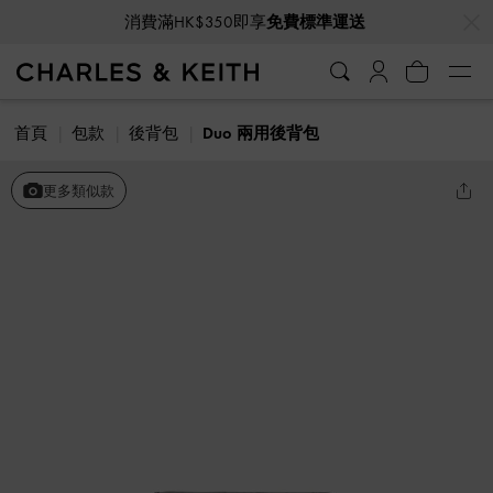
…
…
消費滿HK$350即享
免費標準運送
首頁
包款
後背包
Duo 兩用後背包
更多類似款