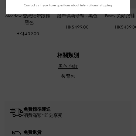
Contact us
if you have questions about international shipping.
Meadow 交織細帶跟鞋
鏈帶瑪莉珍鞋
-
黑色
Emmy 尖頭跟
-
黑色
HK$499.00
HK$439.0
HK$439.00
相關類別
黑色 包款
後背包
免費標準運送
消費滿額*即刻享受
免費退貨