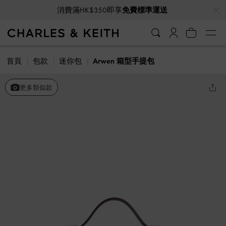
…
…
消費滿HK$350即享
免費標準運送
首頁
包款
迷你包
Arwen 箱型手提包
更多類似款