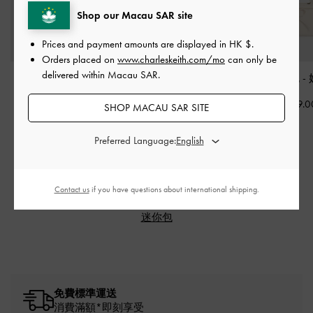
Shop our Macau SAR site
Prices and payment amounts are displayed in
HK $
.
Orders placed on
www.charleskeith.com/mo
can only be
delivered within Macau SAR.
Reese 腋下包
-
淡粉色
Noane 肩背包
-
刷舊棕
Reese 短銀包
-
HK$499.00
HK$569.00
HK$369.0
SHOP MACAU SAR SITE
Preferred Language:
相關類別
Contact us
if you have questions about international shipping.
紫色 包款
迷你包
免費標準運送
消費滿額*即刻享受