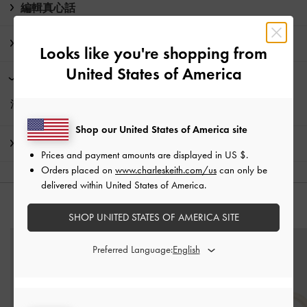
編輯真心話
商品資訊 & 保養指南
Looks like you're shopping from
United States of America
限時活動
消費滿HK$350即享
免費標準運送
Shop our United States of America site
運送 & 退貨
Prices and payment amounts are displayed in
US $
.
Orders placed on
www.charleskeith.com/us
can only be
delivered within United States of America.
猜你喜歡
SHOP UNITED STATES OF AMERICA SITE
Preferred Language: