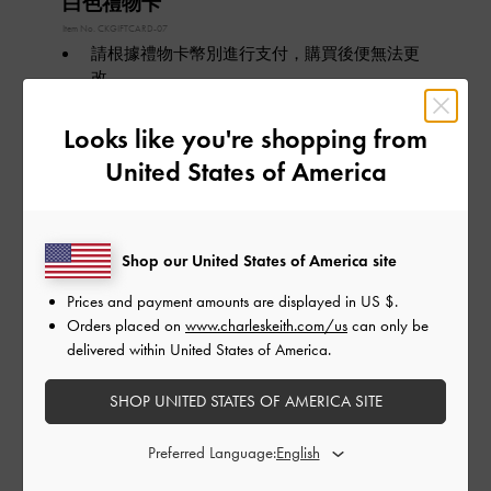
白色禮物卡
Item No.
CKGIFTCARD-07
請根據禮物卡幣別進行支付，購買後便無法更
改。
禮物卡有效期限為購買日起一年內，非自兌換
後開始計算。
Looks like you're shopping from
禮物卡僅可於官網
CHARLESKEITH.COM/HK
使
United States of America
用。
禮物卡將透過電子信箱寄送給收件人。
禮物卡僅限收件人兌換，且不可轉讓。
若收件人尚未成為會員，請使用該電子郵件註
Shop our United States of America site
冊帳號，並於「我的帳戶」-「禮物卡」頁面輸
入代碼完成兌換。
Prices and payment amounts are displayed in
US $
.
禮物卡使用期限不得延長。
Orders placed on
www.charleskeith.com/us
can only be
delivered within United States of America.
關於禮物卡
如何兌換禮物卡
SHOP UNITED STATES OF AMERICA SITE
禮物卡金額:
Preferred Language:
HK $
HK $250
HK $500
HK $750