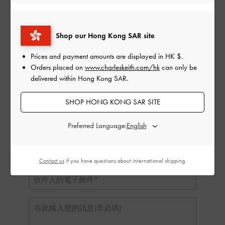
HK $1,000
HK $1,250
HK $1,500
Shop our Hong Kong SAR site
寄送日期:
Prices and payment amounts are displayed in
HK $
.
Orders placed on
www.charleskeith.com/hk
can only be
delivered within Hong Kong SAR.
SHOP HONG KONG SAR SITE
Preferred Language:
Contact us
if you have questions about international shipping.