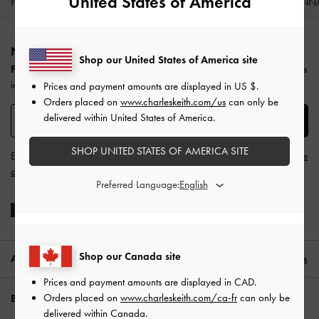
United States of America
NOUVEAUTÉS
CHAUSSURES
SACS
PORTE-MONN
Site footer
NE MANQUEZ RIEN DE CHARLES & KEITH​​
Shop our United States of America site
Profitez de 10 % de réduction
sur votre première commande en vous
inscrivant à notre newsletter.
Prices and payment amounts are displayed in
US $
.
Orders placed on
www.charleskeith.com/us
can only be
delivered within United States of America.
SUBSCRIBE
SHOP UNITED STATES OF AMERICA SITE
En vous inscrivant, vous acceptez
les conditions générales
et
la politique
de confidentialité
de CHARLES & KEITH.
Preferred Language:
Shop our Canada site
ADRESSE:
Canada (FR),
CAD
Français
Prices and payment amounts are displayed in
CAD
.
Orders placed on
www.charleskeith.com/ca-fr
can only be
BESOIN D'AIDE?
delivered within Canada.