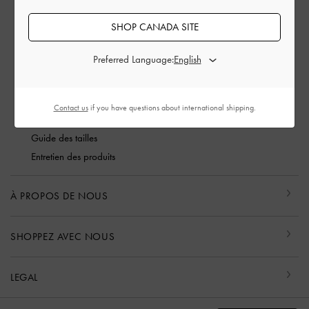
Vérifier le statut de la commande
FAQ
SHOP CANADA SITE
Contactez-nous
Preferred Language:
Vigilance escroqueries
Membre privilège
Expédition et suivi
Contact us
if you have questions about international shipping.
Retours et échanges
Guide des tailles
Entretien des produits
À PROPOS DE NOUS
SHOPPEZ AVEC NOUS
LEGAL