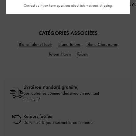
Crème
CAD193.00
CAD123.0
Contact us
if you have questions about international shipping.
CAD153.00
CATÉGORIES ASSOCIÉES
Blanc Talons Hauts
Blanc Talons
Blanc Chaussures
Talons Hauts
Talons
Livraison standard gratuite
Sur toutes les commandes avec un montant
minimum*
Retours faciles
Dans les 30 jours suivant la commande