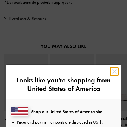
*Des exclusions de produits s'appliquent.
Livraison & Retours
YOU MAY ALSO LIKE
Looks like you're shopping from
United States of America
Shop our United States of America site
Escarpins slingback Tayari
Sandales à talon aiguille
Ballerines slin
Prices and payment amounts are displayed in
US $
.
en mesh brodé
-
Blanc
avec nœud en polyester
Tayari en mesh 