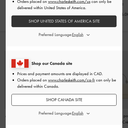
Orders placed on
www.charleskeith.com/us
can only be
recyclé Jessy
-
Blanc
Blanc
delivered within United States of America.
CAD176.00
CAD156.00
CAD156.0
SHOP UNITED STATES OF AMERICA SITE
Preferred Language:
STYLE IT WITH
Shop our Canada site
Prices and payment amounts are displayed in
CAD
.
Orders placed on
www.charleskeith.com/ca-fr
can only be
delivered within Canada.
SHOP CANADA SITE
Preferred Language:
Mini sac Albany en mesh
Sac d'épaule Reese à
Portefeuille à p
brodé et perles
-
Blanc
détails plissés et nœuds
-
sculptée
-
Cr