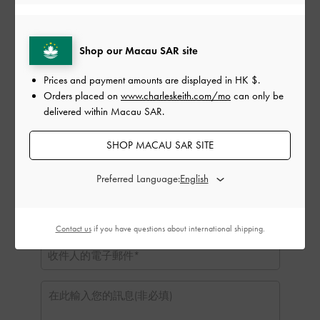
HK $1,000
HK $1,250
HK $1,500
Shop our Macau SAR site
寄送日期:
Prices and payment amounts are displayed in
HK $
.
Orders placed on
www.charleskeith.com/mo
can only be
delivered within Macau SAR.
SHOP MACAU SAR SITE
Preferred Language:
Contact us
if you have questions about international shipping.